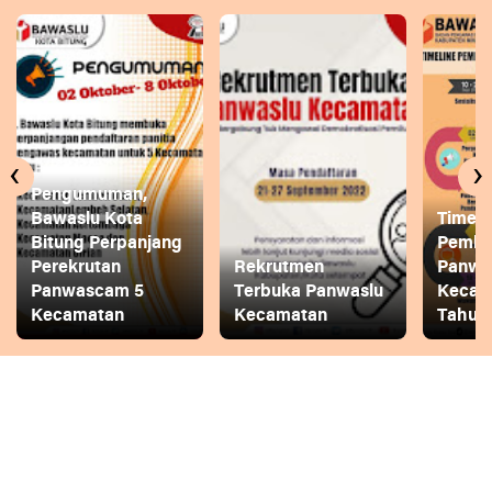
‹
›
Pengumuman,
Bawaslu Kota
Timeli
Bitung Perpanjang
Pembe
Perekrutan
Rekrutmen
Panwa
Panwascam 5
Terbuka Panwaslu
Kecam
Kecamatan
Kecamatan
Tahun