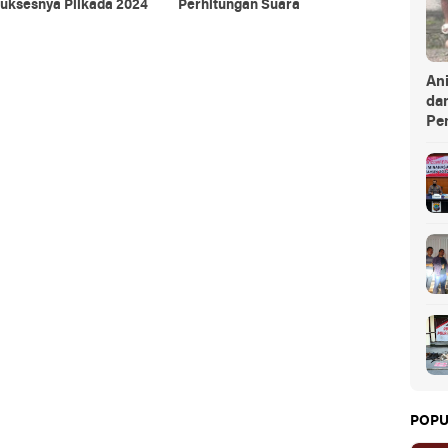
Suksesnya Pilkada 2024
Perhitungan Suara
An
da
Pe
POPU