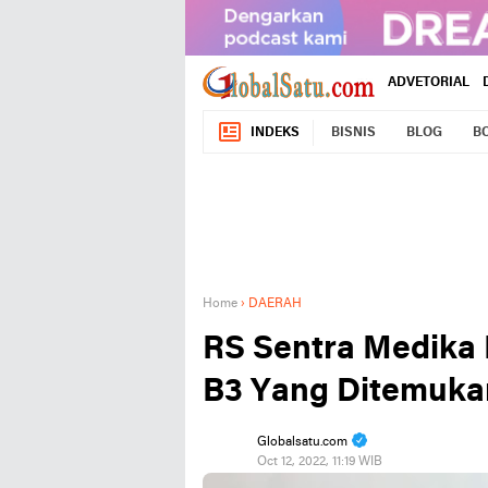
ADVETORIAL
INDEKS
BISNIS
BLOG
B
Home
›
DAERAH
RS Sentra Medika
B3 Yang Ditemuka
Globalsatu.com
Oct 12, 2022, 11:19 WIB