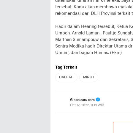
ditemukan dilahan milik mereka. Say
tersebut. Kami akan membawa masalah 
rekomendasi dari DLH Provinsi terkait
Hadir dalam Hearing tersebut, Ketua K
Umboh, Arnold Lamuni, Paultje Sundah
Marthen Sumampouw dan Sekretaris, Se
Sentra Medika hadir Direktur Utama dr 
Umum, dan bagian Humas. (Ekin)
Tag Terkait
DAERAH
MINUT
Globalsatu.com
Oct 12, 2022, 11:19 WIB