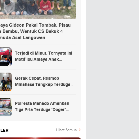
iaya Gideon Pakai Tombak, Pisau
n Bambu, Wentuk CS Bekuk 4
muda Asal Langowan
Terjadi di Minut, Ternyata Ini
Motif Ibu Aniaya Anak
Kandung Hingga Meninggal
Gerak Cepat, Resmob
Minahasa Tangkap Terduga
Penikaman di Desa
Tountimomor
Polresta Manado Amankan
Tiga Pria Terduga 'Doger'
Anjing
LER
Lihat Semua