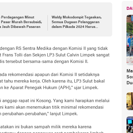
DA
s Perdagangan Minut
Waldy Mokodompit Tegaskan,
 Pasar Murah Bersubsidi,
Semua Dugaan Pelanggaran
a Jauh Dibawah Pasaran
dalam Pilkada 2024 Harus
Dilaporkan
 dengan RS Sentra Medika dengan Komisi II yang tidak
 Frans Tolli dan Sekjen LP3 Sulut Calvin Limpek sangat
 tersebut bersama-sama dengan Komisi II.
Ma
ada rekomendasi apapun dari Komisi II setidaknya
Sos
t tahu mereka kerja. Oleh karena itu, LP3 Sulut bakal
Du
 ke Aparat Penegak Hukum (APH)," ujar Limpek.
anggap rapat ini Kosong. Yang kami harapkan melalui
ni kami akan menemukan titik minimal rekomendasi
 perubahan-perubahan," lanjut Limpek.
katakan ini bukan sampah milik mereka karena