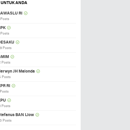
 UNTUK ANDA
BAWASLU RI
 Posts
BPK
 Posts
DESAKU
19 Posts
GMIM
2 Posts
erwyn JH Malonda
5 Posts
PR RI
 Posts
KPU
1 Posts
tefanus BAN Liow
3 Posts