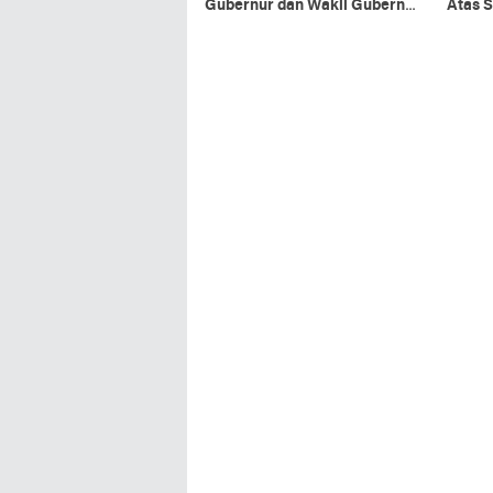
Gubernur dan Wakil Gubernur
Atas 
Sulut