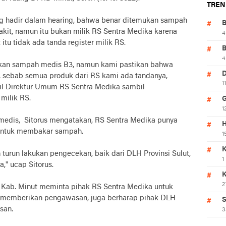
TREN
g hadir dalam hearing, bahwa benar ditemukan sampah
kit, namun itu bukan milik RS Sentra Medika karena
4
tu tidak ada tanda register milik RS.
4
kan sampah medis B3, namun kami pastikan bahwa
, sebab semua produk dari RS kami ada tandanya,
1
akil Direktur Umum RS Sentra Medika sambil
milik RS.
1
edis, Sitorus mengatakan, RS Sentra Medika punya
H
i untuk membakar sampah.
1
K
turun lakukan pengecekan, baik dari DLH Provinsi Sulut,
1
" ucap Sitorus.
2
D Kab. Minut meminta pihak RS Sentra Medika untuk
 memberikan pengawasan, juga berharap pihak DLH
S
san.
3