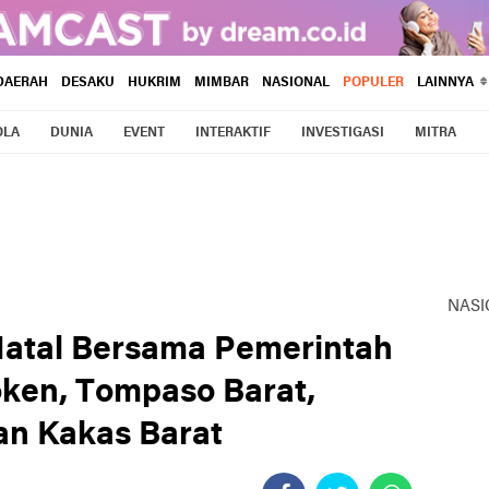
DAERAH
DESAKU
HUKRIM
MIMBAR
NASIONAL
POPULER
LAINNYA
OLA
DUNIA
EVENT
INTERAKTIF
INVESTIGASI
MITRA
NASI
Natal Bersama Pemerintah
en, Tompaso Barat,
an Kakas Barat