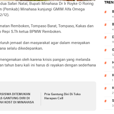
TREN
 dua Safari Natal, Bupati Minahasa Dr Ir Royke O Roring
ten (Pemkab) Minahasa kunjungi GMIM Alfa Omega
/12).
4
amatan Remboken, Tompaso Barat, Tompaso, Kakas dan
4
rio Repi S.Th ketua BPMW Remboken.
1
luruh jemaat dan masyarakat agar dalam merayakan
hana selalu dikedepankan.
1
ak mengenakan oleh karena krisis pangan yang melanda
H
dan tahun baru kali ini harus di rayakan dengan sederhana
1
K
1
2
ASISWA DITEMUKAN
Pria Gantung Diri Di Toko
S GANTUNG DIRI DI
Harapan Cell
S
H KOST DI MINAHASA
3