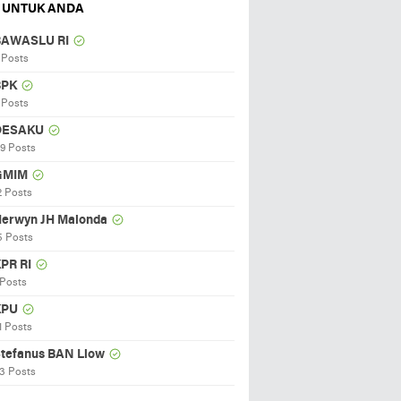
 UNTUK ANDA
BAWASLU RI
 Posts
BPK
 Posts
DESAKU
19 Posts
GMIM
2 Posts
erwyn JH Malonda
5 Posts
PR RI
 Posts
KPU
1 Posts
tefanus BAN Liow
3 Posts