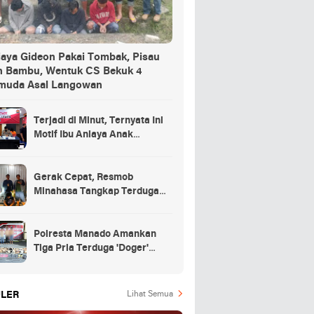
iaya Gideon Pakai Tombak, Pisau
n Bambu, Wentuk CS Bekuk 4
muda Asal Langowan
Terjadi di Minut, Ternyata Ini
Motif Ibu Aniaya Anak
Kandung Hingga Meninggal
Gerak Cepat, Resmob
Minahasa Tangkap Terduga
Penikaman di Desa
Tountimomor
Polresta Manado Amankan
Tiga Pria Terduga 'Doger'
Anjing
LER
Lihat Semua