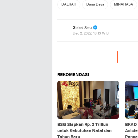
DAERAH
Dana Desa
MINAHASA
Global Satu
Dec 2, 2022, 18:13 WIB
REKOMENDASI
BSG Siapkan Rp. 2 Triliun
BKAD 
untuk Kebutuhan Natal dan
Asist
Tahun Baru
Penga