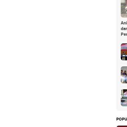
An
da
Pe
POPU