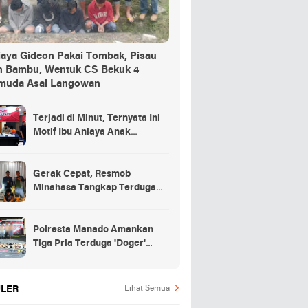
iaya Gideon Pakai Tombak, Pisau
n Bambu, Wentuk CS Bekuk 4
muda Asal Langowan
Terjadi di Minut, Ternyata Ini
Motif Ibu Aniaya Anak
Kandung Hingga Meninggal
Gerak Cepat, Resmob
Minahasa Tangkap Terduga
Penikaman di Desa
Tountimomor
Polresta Manado Amankan
Tiga Pria Terduga 'Doger'
Anjing
LER
Lihat Semua