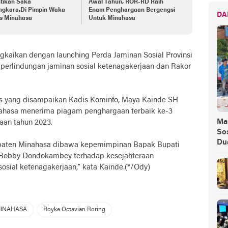
tikan Saka
Awal Tahun, ROR-RD Raih
ngkara,Di Pimpin Waka
Enam Penghargaan Bergengsi
DA
es Minahasa
Untuk Minahasa
kaikan dengan launching Perda Jaminan Sosial Provinsi
perlindungan jaminan sosial ketenagakerjaan dan Rakor
ers yang disampaikan Kadis Kominfo, Maya Kainde SH
asa menerima piagam penghargaan terbaik ke-3
Ma
aan tahun 2023.
Sos
Du
bupaten Minahasa dibawa kepemimpinan Bapak Bupati
 Robby Dondokambey terhadap kesejahteraan
osial ketenagakerjaan,” kata Kainde.(*/Ody)
INAHASA
Royke Octavian Roring