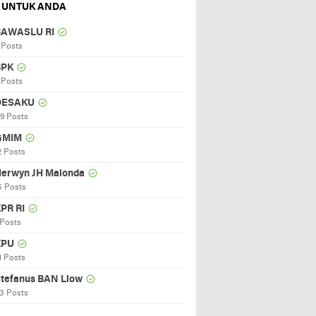
 UNTUK ANDA
BAWASLU RI
 Posts
BPK
 Posts
DESAKU
19 Posts
GMIM
2 Posts
erwyn JH Malonda
5 Posts
PR RI
 Posts
KPU
1 Posts
tefanus BAN Liow
3 Posts