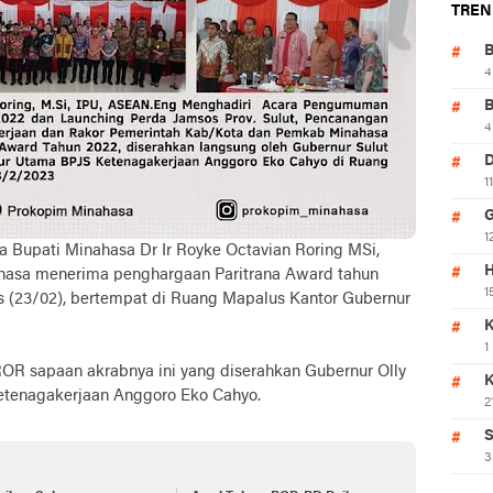
TREN
4
4
1
1
a Bupati Minahasa Dr Ir Royke Octavian Roring MSi,
H
asa menerima penghargaan Paritrana Award tahun
1
s (23/02), bertempat di Ruang Mapalus Kantor Gubernur
K
1
OR sapaan akrabnya ini yang diserahkan Gubernur Olly
tenagakerjaan Anggoro Eko Cahyo.
2
S
3