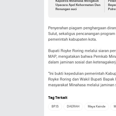
Kapolres Minahasa Mengikuti
Pelan
Upacara Apel Kehormatan Dan
Baya
Renungan suci
Polr
Penyerahan piagam penghargaan dirang
Sulut, sekaligus pencanangan program 
pemerintah kabupaten kota.
Bupati Royke Roring melalui siaran p
MAP, mengatakan bahwa Pemkab Minah
dalam jaminan sosial dan ketenagakerj
“Ini bukti kepedulian pemerintah Ka
Royke Roring dan Wakil Bupati Bapak
masyarakat Minahasa melalui jaminan s
Tag Terkait
BPJS
DAERAH
Maya Kainde
M