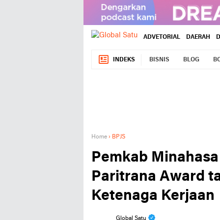
ADVETORIAL
DAERAH
INDEKS
BISNIS
BLOG
B
Home
›
BPJS
Pemkab Minahasa
Paritrana Award t
Ketenaga Kerjaan
Global Satu