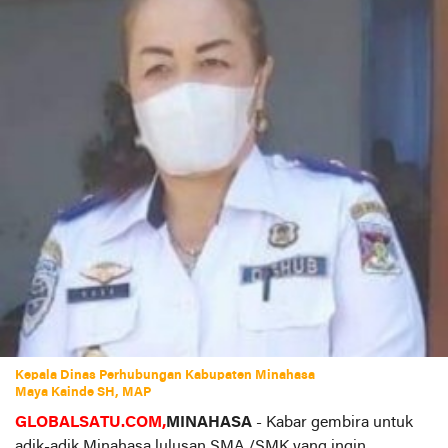
Kepala Dinas Perhubungan Kabupaten Minahasa
Maya Kainde SH, MAP
GLOBALSATU.COM,
MINAHASA
- Kabar gembira untuk
adik-adik Minahasa lulusan SMA,/SMK yang ingin