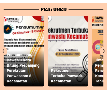
FEATURED
‹
›
Pengumuman,
Bawaslu Kota
Timeli
Bitung Perpanjang
Pembe
Perekrutan
Rekrutmen
Panwa
Panwascam 5
Terbuka Panwaslu
Kecam
Kecamatan
Kecamatan
Tahun