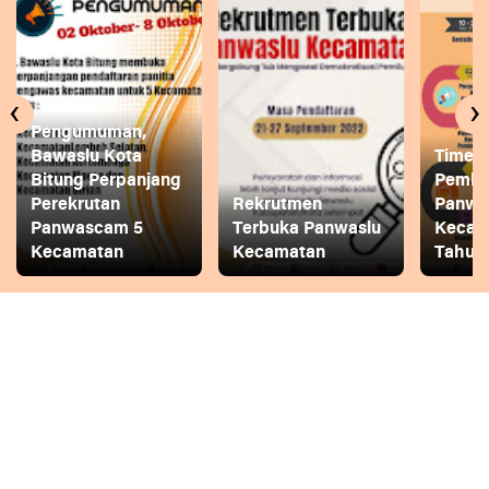
‹
›
Pengumuman,
Bawaslu Kota
Timeli
Bitung Perpanjang
Pembe
Perekrutan
Rekrutmen
Panwa
Panwascam 5
Terbuka Panwaslu
Kecam
Kecamatan
Kecamatan
Tahun