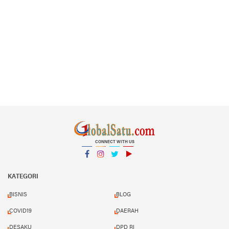
CONNECT WITH US
Facebook
Instagram
Twitter
YouTube
YouTube
KATEGORI
BISNIS
BLOG
COVID19
DAERAH
DESAKU
DPD RI