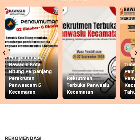
‹
›
Pengumuman,
Bawaslu Kota
Timeli
Bitung Perpanjang
Pembe
Perekrutan
Rekrutmen
Panwa
Panwascam 5
Terbuka Panwaslu
Kecam
Kecamatan
Kecamatan
Tahun
REKOMENDASI