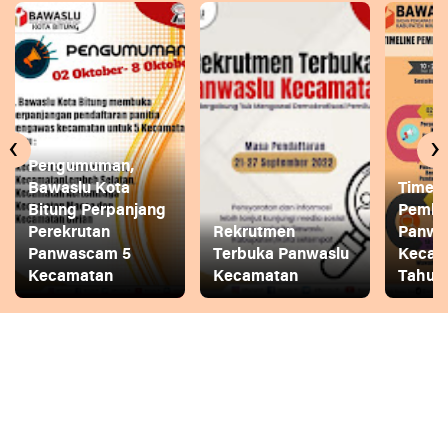
‹
›
Pengumuman,
Bawaslu Kota
Timeli
Bitung Perpanjang
Pembe
Perekrutan
Rekrutmen
Panwa
Panwascam 5
Terbuka Panwaslu
Kecam
Kecamatan
Kecamatan
Tahun