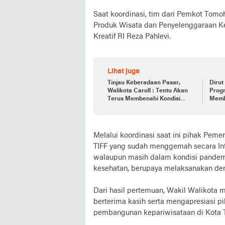
Saat koordinasi, tim dari Pemkot Tomo
Produk Wisata dan Penyelenggaraan Ke
Kreatif RI Reza Pahlevi.
Lihat juga
Tinjau Keberadaan Pasar,
Dirut
Walikota Caroll : Tentu Akan
Prog
Terus Membenahi Kondisi
Memb
Pasar
Melalui koordinasi saat ini pihak Pem
TIFF yang sudah menggemah secara Int
walaupun masih dalam kondisi pandemi
kesehatan, berupaya melaksanakan den
Dari hasil pertemuan, Wakil Walikota
berterima kasih serta mengapresiasi 
pembangunan kepariwisataan di Kota