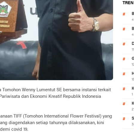
TREN
4
4
1
1
H
1
K
ta Tomohon Wenny Lumentut SE bersama instansi terkait
1
ariwisata dan Ekonomi Kreatif Republik Indonesia
2
sanaan TIFF (Tomohon International Flower Festival) yang
S
ang diagendakan setiap tahunnya dilaksanakan, kini
3
demi covid 19.