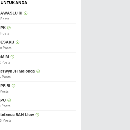
 UNTUK ANDA
BAWASLU RI
 Posts
BPK
 Posts
DESAKU
19 Posts
GMIM
2 Posts
erwyn JH Malonda
5 Posts
PR RI
 Posts
KPU
1 Posts
tefanus BAN Liow
3 Posts