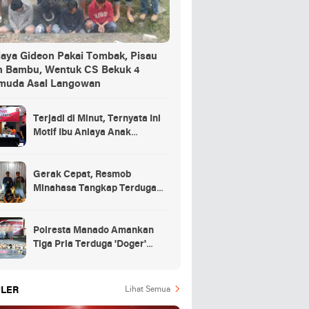
iaya Gideon Pakai Tombak, Pisau
n Bambu, Wentuk CS Bekuk 4
muda Asal Langowan
Terjadi di Minut, Ternyata Ini
Motif Ibu Aniaya Anak
Kandung Hingga Meninggal
Gerak Cepat, Resmob
Minahasa Tangkap Terduga
Penikaman di Desa
Tountimomor
Polresta Manado Amankan
Tiga Pria Terduga 'Doger'
Anjing
LER
Lihat Semua