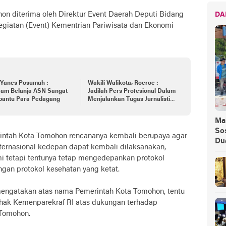
hon diterima oleh Direktur Event Daerah Deputi Bidang
DA
giatan (Event) Kementrian Pariwisata dan Ekonomi
 Yanes Posumah :
Wakili Walikota, Roeroe :
ram Belanja ASN Sangat
Jadilah Pers Profesional Dalam
antu Para Pedagang
Menjalankan Tugas Jurnalistik
Secara Benar
Ma
Sos
erintah Kota Tomohon rencananya kembali berupaya agar
Du
ernasional kedepan dapat kembali dilaksanakan,
 tetapi tentunya tetap mengedepankan protokol
gan protokol kesehatan yang ketat.
 mengatakan atas nama Pemerintah Kota Tomohon, tentu
pihak Kemenparekraf RI atas dukungan terhadap
 Tomohon.