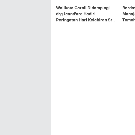
Walikota Caroll Didampingi
Berda
drg Jeand'arc Hadiri
Manaj
Peringatan Hari Kelahiran Sri
Tomoh
Baginda Kaisar Jepang
Bersa