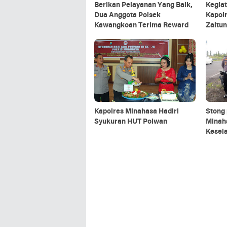
Berikan Pelayanan Yang Baik,
Kegia
Dua Anggota Polsek
Kapol
Kawangkoan Terima Reward
Zaitun
Kamti
Kerja
Kapolres Minahasa Hadiri
Stong 
Syukuran HUT Polwan
Minah
Kesel