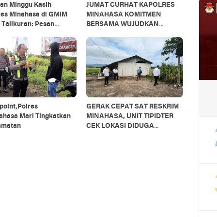
tan Minggu Kasih
JUMAT CURHAT KAPOLRES
res Minahasa di GMIM
MINAHASA KOMITMEN
 Talikuran: Pesan
BERSAMA WUJUDKAN
bmas dan Pentingnya
MASYARAKAT AMAN DAN
 Sama
KONDUSIF
point,Polres
GERAK CEPAT SAT RESKRIM
ahasa Mari Tingkatkan
MINAHASA, UNIT TIPIDTER
amatan
CEK LOKASI DIDUGA
GUDANG PENIMBUNAN BBM
BERSUBSIDI JENIS SOLAR