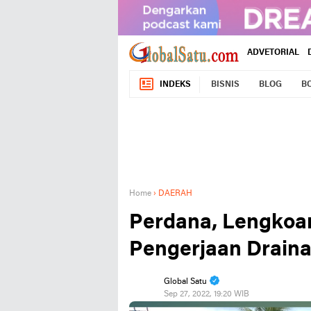
ADVETORIAL
INDEKS
BISNIS
BLOG
B
Home
›
DAERAH
Perdana, Lengkoan
Pengerjaan Drain
Global Satu
Sep 27, 2022, 19:20 WIB