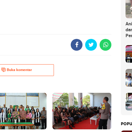
An
da
Pe
Buka komentar
POPU