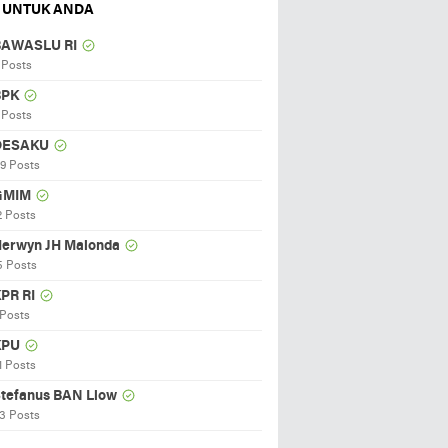
 UNTUK ANDA
BAWASLU RI
 Posts
BPK
 Posts
DESAKU
19 Posts
GMIM
2 Posts
erwyn JH Malonda
5 Posts
PR RI
 Posts
KPU
1 Posts
tefanus BAN Liow
3 Posts