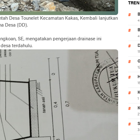
TREN
tah Desa Tounelet Kecamatan Kakas, Kembali lanjutkan
4
na Desa (DD).
4
ngkoan, SE, mengatakan pengerjaan drainase ini
 desa terdahulu.
1
1
H
1
K
1
2
S
3