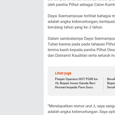
oleh panitia Pilhut sebagai Calon Kum
Daysi Soemampouw terlihat bahagia m
adalah angka keberuntungan, bertepat
berulang tahun yang ke-2 tahun.
Dalam sambutannya Daysi Soemampou
Tuhan karena pada pada tahapan Pilhu
terima kasih kepada panitia Pilhut D
dan Danramil Kauditan serta seluruh ma
Lihat juga
Pimpin Upacara HUT PGRI ke-
Berak
79, Bupati Joune Ganda Beri
Bupat
Hormat kepada Para Guru
Sera
Minu
"Mendapatkan nomor urut 2, saya sanga
adalah angka keberuntungan. Saya op