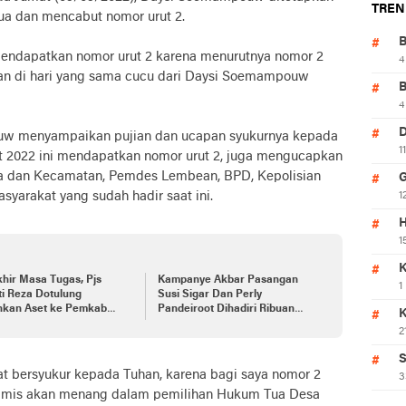
TREN
tua dan mencabut nomor urut 2.
endapatkan nomor urut 2 karena menurutnya nomor 2
4
an di hari yang sama cucu dari Daysi Soemampouw
4
w menyampaikan pujian dan ucapan syukurnya kepada
1
t 2022 ini mendapatkan nomor urut 2, juga mengucapkan
esa dan Kecamatan, Pemdes Lembean, BPD, Kepolisian
syarakat yang sudah hadir saat ini.
1
H
1
K
hir Masa Tugas, Pjs
Kampanye Akbar Pasangan
1
i Reza Dotulung
Susi Sigar Dan Perly
hkan Aset ke Pemkab
Pandeiroot Dihadiri Ribuan
t
Pendukung
2
S
t bersyukur kepada Tuhan, karena bagi saya nomor 2
3
timis akan menang dalam pemilihan Hukum Tua Desa