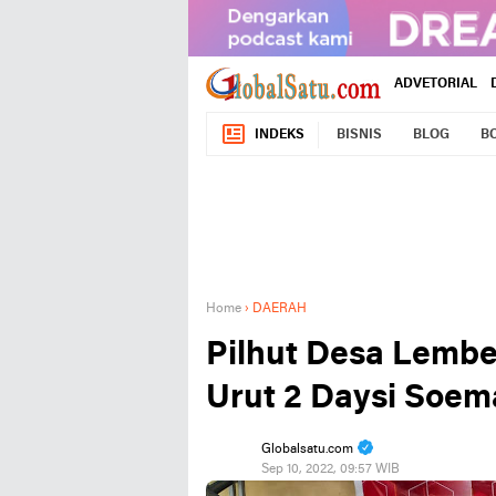
ADVETORIAL
INDEKS
BISNIS
BLOG
B
Home
›
DAERAH
Pilhut Desa Lemb
Urut 2 Daysi Soe
Globalsatu.com
Sep 10, 2022, 09:57 WIB