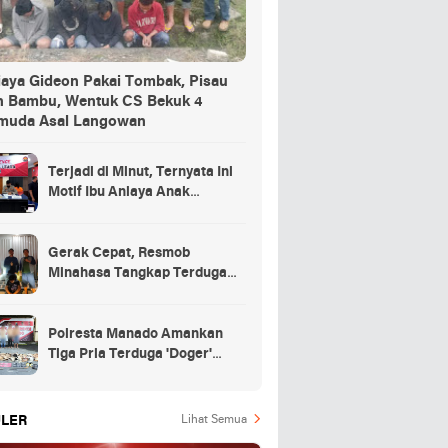
iaya Gideon Pakai Tombak, Pisau
n Bambu, Wentuk CS Bekuk 4
muda Asal Langowan
Terjadi di Minut, Ternyata Ini
Motif Ibu Aniaya Anak
Kandung Hingga Meninggal
Gerak Cepat, Resmob
Minahasa Tangkap Terduga
Penikaman di Desa
Tountimomor
Polresta Manado Amankan
Tiga Pria Terduga 'Doger'
Anjing
LER
Lihat Semua