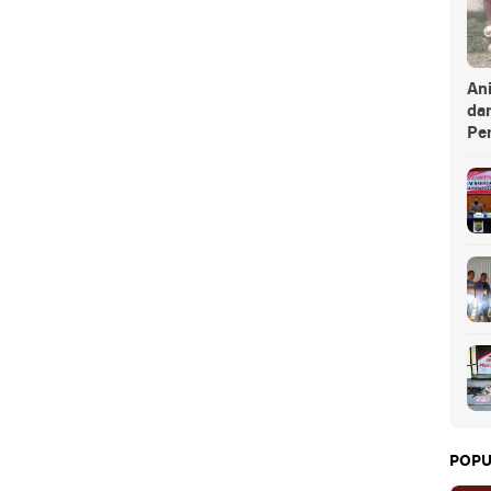
An
da
Pe
POPU