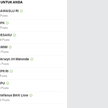
 UNTUK ANDA
BAWASLU RI
 Posts
BPK
 Posts
DESAKU
19 Posts
GMIM
2 Posts
erwyn JH Malonda
5 Posts
PR RI
 Posts
KPU
1 Posts
tefanus BAN Liow
3 Posts