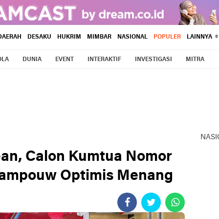
DAERAH
DESAKU
HUKRIM
MIMBAR
NASIONAL
POPULER
LAINNYA
OLA
DUNIA
EVENT
INTERAKTIF
INVESTIGASI
MITRA
NASI
ean, Calon Kumtua Nomor
mampouw Optimis Menang