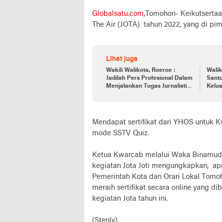
Globalsatu.com,
Tomohon- Keikutserta
The Air (JOTA) tahun 2022, yang di pi
Lihat juga
Wakili Walikota, Roeroe :
Walik
Jadilah Pers Profesional Dalam
Sant
Menjalankan Tugas Jurnalistik
Kelua
Secara Benar
Mendapat sertifikat dari YHOS untuk 
mode SSTV Quiz.
Ketua Kwarcab melalui Waka Binamud
kegiatan Jota Joti mengungkapkan, ap
Pemerintah Kota dan Orari Lokal Tomoh
meraih sertifikat secara online yang
kegiatan Jota tahun ini.
(Stenly)