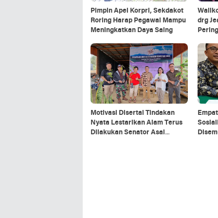
Pimpin Apel Korpri, Sekdakot
Waliko
Roring Harap Pegawai Mampu
drg Je
Meningkatkan Daya Saing
Pering
Bagind
Motivasi Disertai Tindakan
Empat
Nyata Lestarikan Alam Terus
Sosial
Dilakukan Senator Asal
Disem
Tomohon Ini