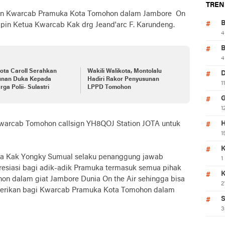
TREN
an Kwarcab Pramuka Kota Tomohon dalam Jambore On
mpin Ketua Kwarcab Kak drg Jeand'arc F. Karundeng.
4
4
ota Caroll Serahkan
Wakili Walikota, Montolalu
unan Duka Kepada
Hadiri Rakor Penyusunan
1
rga Polii- Sulastri
LPPD Tomohon
1
Kwarcab Tomohon callsign YH8QOJ Station JOTA untuk
H
1
K
a Kak Yongky Sumual selaku penanggung jawab
1
resiasi bagi adik-adik Pramuka termasuk semua pihak
on dalam giat Jambore Dunia On the Air sehingga bisa
2
 diberikan bagi Kwarcab Pramuka Kota Tomohon dalam
S
3