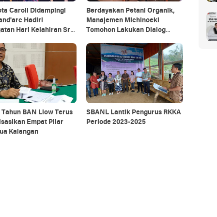
ta Caroll Didampingi
Berdayakan Petani Organik,
and'arc Hadiri
Manajemen Michinoeki
atan Hari Kelahiran Sri
Tomohon Lakukan Dialog
a Kaisar Jepang
Bersama JTH
 Tahun BAN Liow Terus
SBANL Lantik Pengurus RKKA
isasikan Empat Pilar
Periode 2023-2025
ua Kalangan