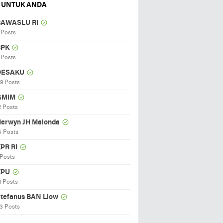
 UNTUK ANDA
BAWASLU RI
 Posts
BPK
 Posts
DESAKU
19 Posts
GMIM
2 Posts
erwyn JH Malonda
5 Posts
PR RI
 Posts
KPU
1 Posts
tefanus BAN Liow
3 Posts