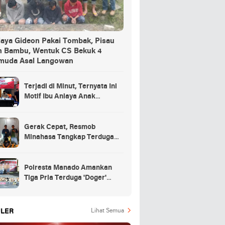
iaya Gideon Pakai Tombak, Pisau
n Bambu, Wentuk CS Bekuk 4
muda Asal Langowan
Terjadi di Minut, Ternyata Ini
Motif Ibu Aniaya Anak
Kandung Hingga Meninggal
Gerak Cepat, Resmob
Minahasa Tangkap Terduga
Penikaman di Desa
Tountimomor
Polresta Manado Amankan
Tiga Pria Terduga 'Doger'
Anjing
LER
Lihat Semua