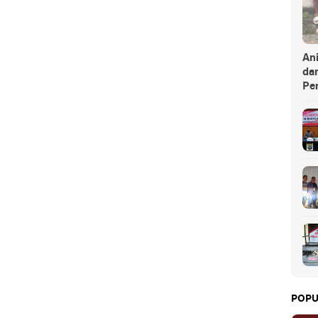
An
da
Pe
POPU