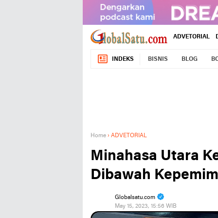
ADVETORIAL
INDEKS
BISNIS
BLOG
B
Home
›
ADVETORIAL
Minahasa Utara K
Dibawah Kepemim
Globalsatu.com
May 15, 2023, 15:56 WIB