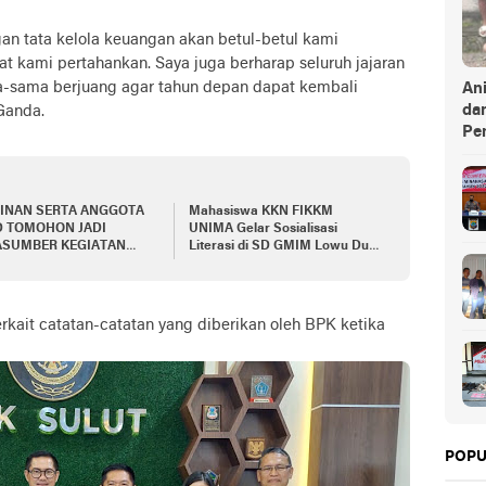
n tata kelola keuangan akan betul-betul kami
at kami pertahankan. Saya juga berharap seluruh jajaran
ma-sama berjuang agar tahun depan dapat kembali
An
da
Ganda.
Pe
INAN SERTA ANGGOTA
Mahasiswa KKN FIKKM
 TOMOHON JADI
UNIMA Gelar Sosialisasi
ASUMBER KEGIATAN
Literasi di SD GMIM Lowu Dua
ALISASI PERATURAN
Ratahan
AH TAHUN 2022
kait catatan-catatan yang diberikan oleh BPK ketika
POPU