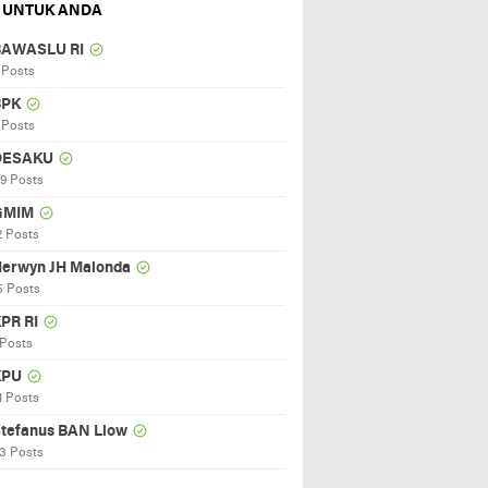
 UNTUK ANDA
BAWASLU RI
 Posts
BPK
 Posts
DESAKU
19 Posts
GMIM
2 Posts
erwyn JH Malonda
5 Posts
PR RI
 Posts
KPU
1 Posts
tefanus BAN Liow
3 Posts