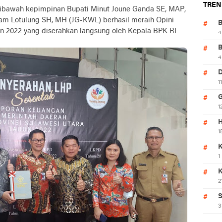
TREN
dibawah kepimpinan Bupati Minut Joune Ganda SE, MAP,
iam Lotulung SH, MH (JG-KWL) berhasil meraih Opini
 2022 yang diserahkan langsung oleh Kepala BPK RI
4
4
1
1
H
1
K
1
2
S
3