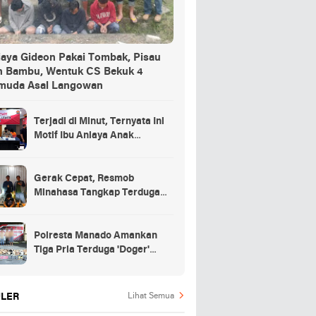
iaya Gideon Pakai Tombak, Pisau
n Bambu, Wentuk CS Bekuk 4
muda Asal Langowan
Terjadi di Minut, Ternyata Ini
Motif Ibu Aniaya Anak
Kandung Hingga Meninggal
Gerak Cepat, Resmob
Minahasa Tangkap Terduga
Penikaman di Desa
Tountimomor
Polresta Manado Amankan
Tiga Pria Terduga 'Doger'
Anjing
LER
Lihat Semua