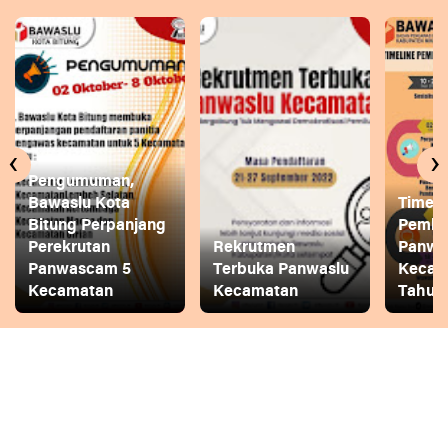
‹
›
Pengumuman,
Bawaslu Kota
Timeli
Bitung Perpanjang
Pembe
Perekrutan
Rekrutmen
Panwa
Panwascam 5
Terbuka Panwaslu
Kecam
Kecamatan
Kecamatan
Tahun