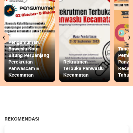
‹
›
Pengumuman,
Bawaslu Kota
Timeli
Bitung Perpanjang
Pembe
Perekrutan
Rekrutmen
Panwa
Panwascam 5
Terbuka Panwaslu
Kecam
Kecamatan
Kecamatan
Tahun
REKOMENDASI