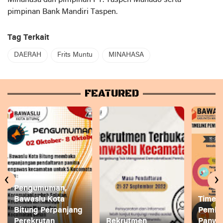
pimpinan Bank Mandiri Taspen.
Tag Terkait
DAERAH
Frits Muntu
MINAHASA
FEATURED
‹
›
Pengumuman,
Bawaslu Kota
Timeli
Bitung Perpanjang
Pembe
Perekrutan
Rekrutmen
Panwa