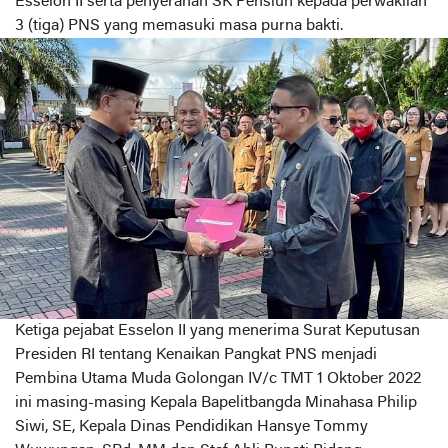
Esselon II serta penyerahan SK Pensiun kepada perwakilan
3 (tiga) PNS yang memasuki masa purna bakti.
Ketiga pejabat Esselon II yang menerima Surat Keputusan
Presiden RI tentang Kenaikan Pangkat PNS menjadi
Pembina Utama Muda Golongan IV/c TMT 1 Oktober 2022
ini masing-masing Kepala Bapelitbangda Minahasa Philip
Siwi, SE, Kepala Dinas Pendidikan Hansye Tommy