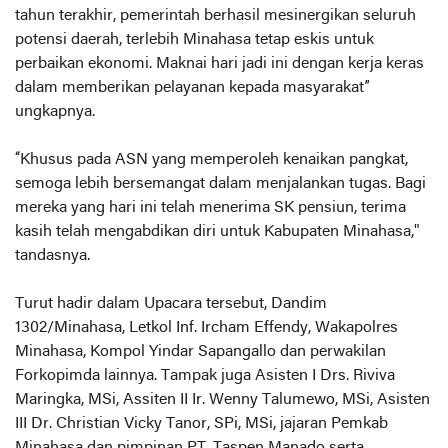
tahun terakhir, pemerintah berhasil mesinergikan seluruh
potensi daerah, terlebih Minahasa tetap eskis untuk
perbaikan ekonomi. Maknai hari jadi ini dengan kerja keras
dalam memberikan pelayanan kepada masyarakat”
ungkapnya.
“Khusus pada ASN yang memperoleh kenaikan pangkat,
semoga lebih bersemangat dalam menjalankan tugas. Bagi
mereka yang hari ini telah menerima SK pensiun, terima
kasih telah mengabdikan diri untuk Kabupaten Minahasa,"
tandasnya.
Turut hadir dalam Upacara tersebut, Dandim
1302/Minahasa, Letkol Inf. Ircham Effendy, Wakapolres
Minahasa, Kompol Yindar Sapangallo dan perwakilan
Forkopimda lainnya. Tampak juga Asisten I Drs. Riviva
Maringka, MSi, Assiten II Ir. Wenny Talumewo, MSi, Asisten
III Dr. Christian Vicky Tanor, SPi, MSi, jajaran Pemkab
Minahasa dan pimpinan PT. Taspen Manado serta