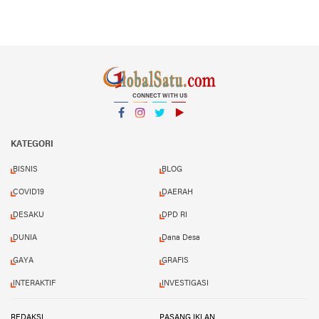
CONNECT WITH US
Facebook
Instagram
Twitter
YouTube
YouTube
KATEGORI
BISNIS
BLOG
COVID19
DAERAH
DESAKU
DPD RI
DUNIA
Dana Desa
GAYA
GRAFIS
INTERAKTIF
INVESTIGASI
REDAKSI
PASANG IKLAN