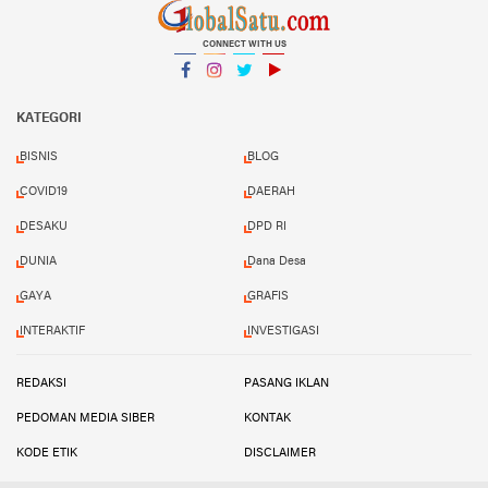
CONNECT WITH US
Facebook
Instagram
Twitter
YouTube
YouTube
KATEGORI
BISNIS
BLOG
COVID19
DAERAH
DESAKU
DPD RI
DUNIA
Dana Desa
GAYA
GRAFIS
INTERAKTIF
INVESTIGASI
REDAKSI
PASANG IKLAN
PEDOMAN MEDIA SIBER
KONTAK
KODE ETIK
DISCLAIMER