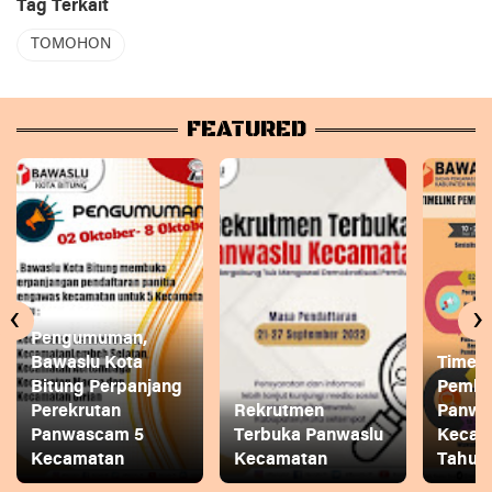
Tag Terkait
TOMOHON
FEATURED
‹
›
Pengumuman,
Bawaslu Kota
Timeli
Bitung Perpanjang
Pembe
Perekrutan
Rekrutmen
Panwa
Panwascam 5
Terbuka Panwaslu
Kecam
Kecamatan
Kecamatan
Tahun