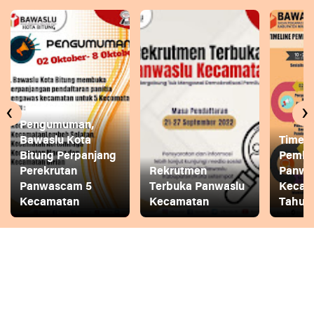
‹
›
Pengumuman,
Bawaslu Kota
Timeli
Bitung Perpanjang
Pembe
Perekrutan
Rekrutmen
Panwa
Panwascam 5
Terbuka Panwaslu
Kecam
Kecamatan
Kecamatan
Tahun