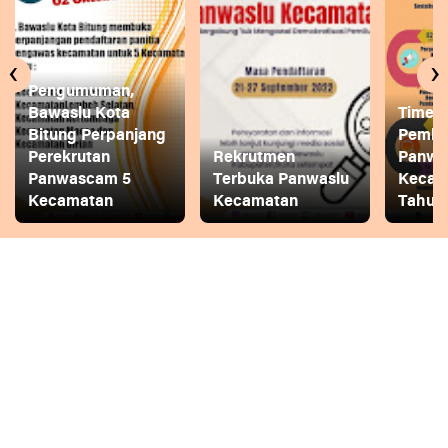
‹
›
Pengumuman,
Bawaslu Kota
Timeli
Bitung Perpanjang
Pembe
Perekrutan
Rekrutmen
Panwa
Panwascam 5
Terbuka Panwaslu
Kecam
Kecamatan
Kecamatan
Tahun