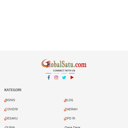
CONNECT WITH US
Facebook
Instagram
Twitter
YouTube
YouTube
KATEGORI
BISNIS
BLOG
COVID19
DAERAH
DESAKU
DPD RI
DUNIA
Dana Desa