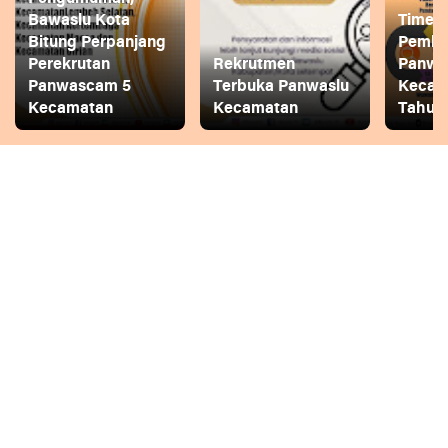
Bawaslu Kota
Timeli
Bitung Perpanjang
Pembe
Perekrutan
Rekrutmen
Panwa
Panwascam 5
Terbuka Panwaslu
Kecam
Kecamatan
Kecamatan
Tahun