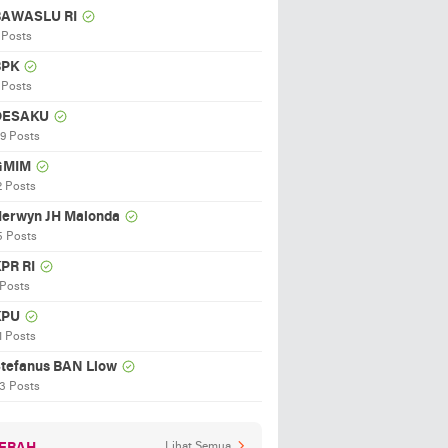
BAWASLU RI
 Posts
BPK
 Posts
DESAKU
19 Posts
GMIM
2 Posts
erwyn JH Malonda
5 Posts
PR RI
 Posts
KPU
1 Posts
tefanus BAN Liow
3 Posts
Lihat Semua