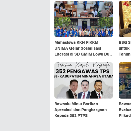
Mahasiswa KKN FIKKM
BSG Si
UNIMA Gelar Sosialisasi
untuk
Literasi di SD GMIM Lowu Dua
Tahun
Ratahan
Bawaslu Minut Berikan
Bawas
Apresiasi dan Penghargaan
Evalua
Kepada 352 PTPS
Pilkad