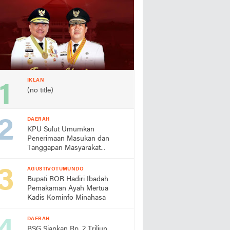
IKLAN
(no title)
DAERAH
KPU Sulut Umumkan
Penerimaan Masukan dan
Tanggapan Masyarakat
Terhadap Paslon Gubernur
dan Wakil Gubernur Dalam
AGUSTIVOTUMUNDO
Pilkada 2024
Bupati ROR Hadiri Ibadah
Pemakaman Ayah Mertua
Kadis Kominfo Minahasa
DAERAH
BSG Siapkan Rp. 2 Triliun