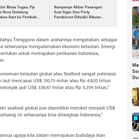
DA
hir Masa Tugas, Pjs
Kampanye Akbar Pasangan
i Reza Dotulung
Susi Sigar Dan Perly
hkan Aset ke Pemkab
Pandeiroot Dihadiri Ribuan
t
Pendukung
 Wahyu Trenggono dalam arahannya mengatakan, sebagai
ia seharusnya mengutamakan ekonomi kelautan. Sinergi
iperlukan untuk memajukan perikanan Indonesia,
n.
Ma
Sos
konomian kelautan global atau Seafood sangat potensial.
Du
laut mencapai US$ 310,75 miliar atau Rp 4.820 triliun
elonjak jadi US$ 338,47 miliar atau Rp 5.254 triliun,"
stri seafood global pun diprediksi meroket menjadi US$
l, peluang ini seharusnya bisa ditangkap Indonesia,"
 semua upaya kita dalam memajukan budidaya ikan