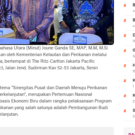
4
4
1
nahasa Utara (Minut) Joune Ganda SE, MAP, M.M, M.Si
an oleh Kementerian Kelautan dan Perikanan melalui
1
, bertempat di The Ritz-Carlton Jakarta Pacific
H
ct, Jalan Jend. Sudirman Kav 52-53 Jakarta, Senin
1
K
1
ema “Sinergitas Pusat dan Daerah Menuju Perikanan
erkelanjutan”, merupakan Pertemuan Nasional
asis Ekonomi Biru dalam rangka pelaksanaan Program
2
erikanan yang salah satunya adalah Pembangunan Budi
S
elanjutan.
3