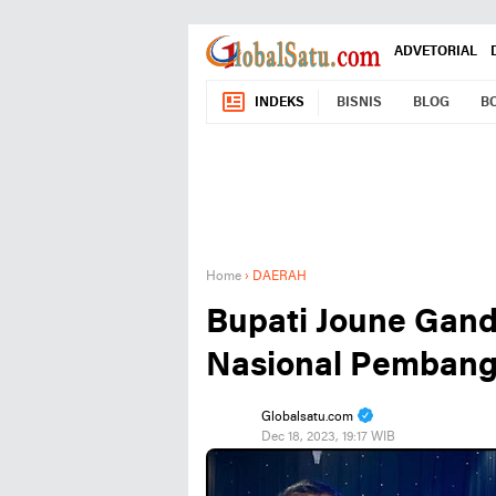
ADVETORIAL
INDEKS
BISNIS
BLOG
B
Home
›
DAERAH
Bupati Joune Gand
Nasional Pembang
Globalsatu.com
Dec 18, 2023, 19:17 WIB