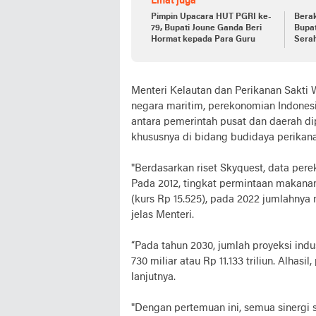
Lihat juga
Pimpin Upacara HUT PGRI ke-
Berak
79, Bupati Joune Ganda Beri
Bupat
Hormat kepada Para Guru
Sera
Minu
Menteri Kelautan dan Perikanan Sakti
negara maritim, perekonomian Indones
antara pemerintah pusat dan daerah d
khususnya di bidang budidaya perikana
"Berdasarkan riset Skyquest, data pere
Pada 2012, tingkat permintaan makanan 
(kurs Rp 15.525), pada 2022 jumlahnya m
jelas Menteri.
“Pada tahun 2030, jumlah proyeksi indu
730 miliar atau Rp 11.133 triliun. Alhasi
lanjutnya.
"Dengan pertemuan ini, semua sinergi