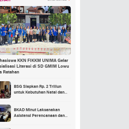
ERAH
hasiswa KKN FIKKM UNIMA Gelar
ialisasi Literasi di SD GMIM Lowu
a Ratahan
BSG Siapkan Rp. 2 Triliun
untuk Kebutuhan Natal dan
Tahun Baru
BKAD Minut Laksanakan
Asistensi Perencanaan dan
Penganggaran Daerah TA
2025