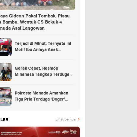
iaya Gideon Pakai Tombak, Pisau
n Bambu, Wentuk CS Bekuk 4
muda Asal Langowan
Terjadi di Minut, Ternyata Ini
Motif Ibu Aniaya Anak
Kandung Hingga Meninggal
Gerak Cepat, Resmob
Minahasa Tangkap Terduga
Penikaman di Desa
Tountimomor
Polresta Manado Amankan
Tiga Pria Terduga 'Doger'
Anjing
LER
Lihat Semua