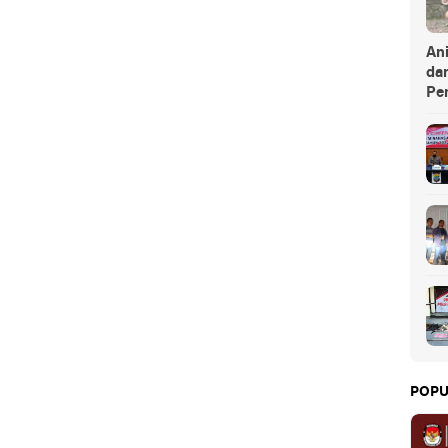
An
da
Pe
POPU