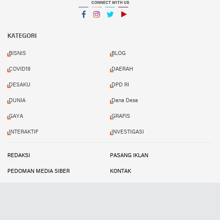
CONNECT WITH US
Facebook
Instagram
Twitter
YouTube
YouTube
KATEGORI
BISNIS
BLOG
COVID19
DAERAH
DESAKU
DPD RI
DUNIA
Dana Desa
GAYA
GRAFIS
INTERAKTIF
INVESTIGASI
REDAKSI
PASANG IKLAN
PEDOMAN MEDIA SIBER
KONTAK
KODE ETIK
DISCLAIMER
Copyright ©
2026 Global Satu