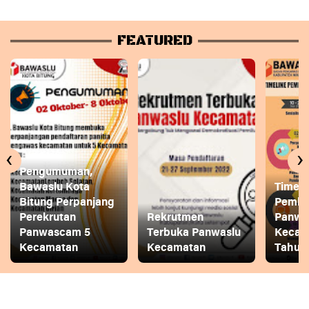
FEATURED
‹
›
Pengumuman,
Bawaslu Kota
Timeli
Bitung Perpanjang
Pembe
Perekrutan
Rekrutmen
Panwa
Panwascam 5
Terbuka Panwaslu
Kecam
Kecamatan
Kecamatan
Tahun