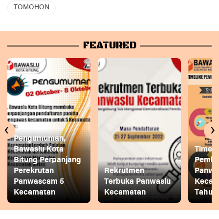
TOMOHON
FEATURED
‹
›
Pengumuman,
Bawaslu Kota
Timeli
Bitung Perpanjang
Pembe
Perekrutan
Rekrutmen
Panwa
Panwascam 5
Terbuka Panwaslu
Kecam
Kecamatan
Kecamatan
Tahun