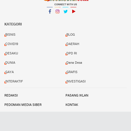
CONNECT WITH US
Facebook
Instagram
Twitter
YouTube
YouTube
KATEGORI
BISNIS
BLOG
COVID19
DAERAH
DESAKU
DPD RI
DUNIA
Dana Desa
GAYA
GRAFIS
INTERAKTIF
INVESTIGASI
REDAKSI
PASANG IKLAN
PEDOMAN MEDIA SIBER
KONTAK
KODE ETIK
DISCLAIMER
Copyright ©
2026 Global Satu